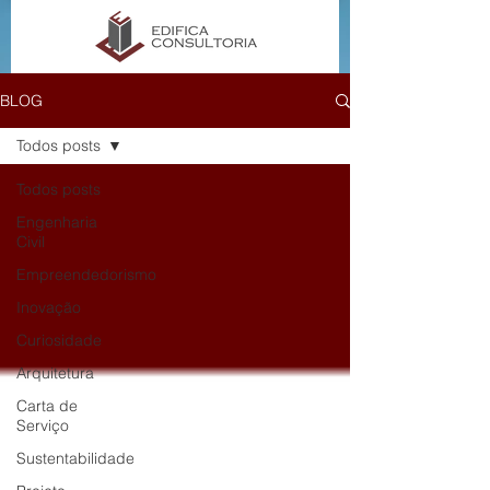
BLOG
Todos posts
Todos posts
Engenharia
Civil
Empreendedorismo
Inovação
Curiosidade
Arquitetura
Carta de
Serviço
Sustentabilidade