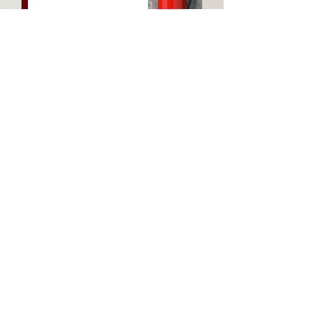
Yuri Portella
4 de nov. de 2020
2 min de leitura
PROJETO DE
SEGURANÇA CONTRA
INCÊNDIO E PÂNICO
O Projeto de Segurança Contra
Incêndio e Pânico, ou PSCIP,
detalha as medidas de prevenção
contra situações de pânico e
incêndio em uma...