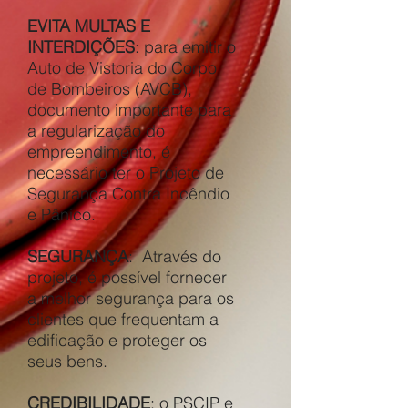
EVITA MULTAS E
INTERDIÇÕES
: para emitir o
Auto de Vistoria do Corpo
de Bombeiros (AVCB),
documento importante para
a regularização do
empreendimento, é
necessário ter o Projeto de
Segurança Contra Incêndio
e Pânico.
SEGURANÇA
: Através do
projeto, é possível fornecer
a melhor segurança para os
clientes que frequentam a
edificação e proteger os
seus bens.
CREDIBILIDADE
: o PSCIP e