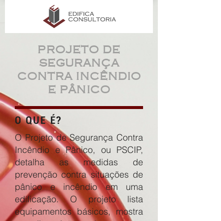
PROJETO DE
SEGURANÇA
CONTRA INCÊNDIO
E PÂNICO
O QUE É?
O Projeto de Segurança Contra
Incêndio e Pânico, ou PSCIP,
detalha as medidas de
prevenção contra situações de
pânico e incêndio em uma
edificação. O projeto lista
equipamentos básicos, mostra