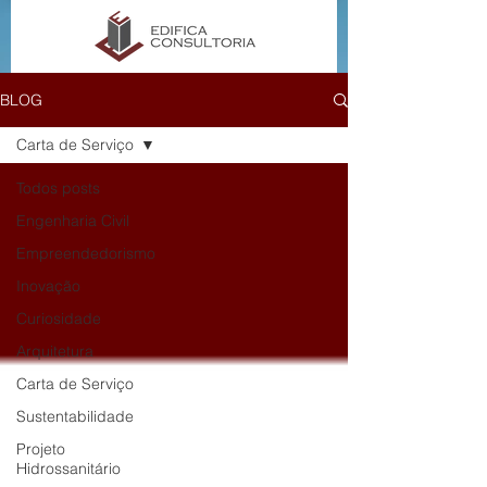
BLOG
Carta de Serviço
Todos posts
Engenharia Civil
Empreendedorismo
Inovação
Curiosidade
Arquitetura
Carta de Serviço
Sustentabilidade
Projeto
Hidrossanitário