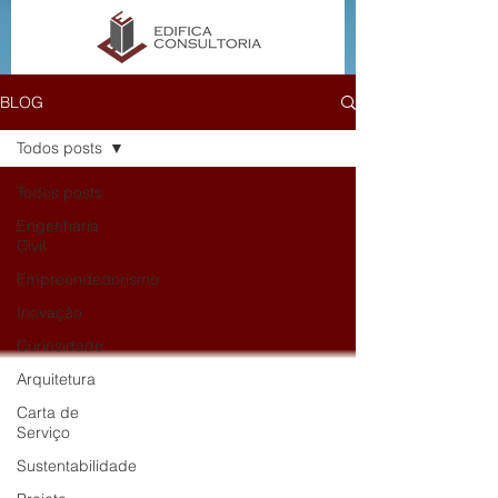
BLOG
Todos posts
Todos posts
Engenharia
Civil
Empreendedorismo
Inovação
Curiosidade
Arquitetura
Carta de
Serviço
Sustentabilidade