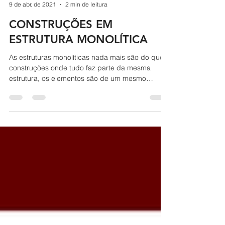
Lucas Euzébio
9 de abr. de 2021
2 min de leitura
CONSTRUÇÕES EM
ESTRUTURA MONOLÍTICA
As estruturas monolíticas nada mais são do que
construções onde tudo faz parte da mesma
estrutura, os elementos são de um mesmo
material...