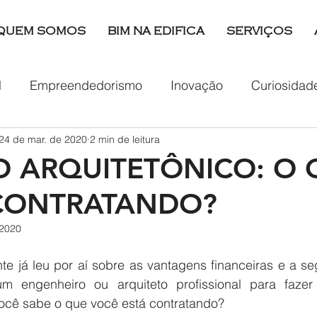
QUEM SOMOS
BIM NA EDIFICA
SERVIÇOS
l
Empreendedorismo
Inovação
Curiosidad
24 de mar. de 2020
2 min de leitura
tabilidade
Projeto Hidrossanitário
Viagem
O ARQUITETÔNICO: O 
CONTRATANDO?
 2020
m engenheiro ou arquiteto profissional para fazer 
você sabe o que você está contratando?