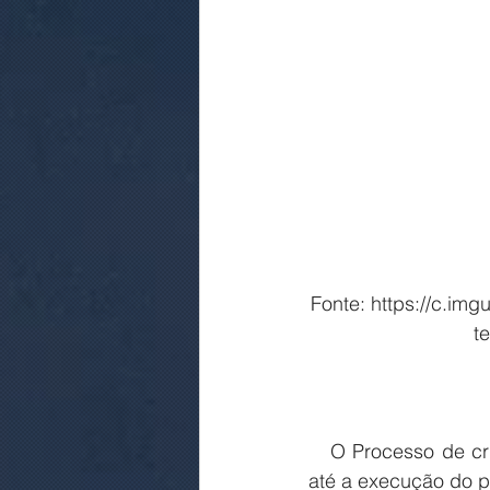
Fonte: https://c.im
t
   O Processo de criação de uma estrutura completa vai desde o levantamento de dados 
até a execução do pr