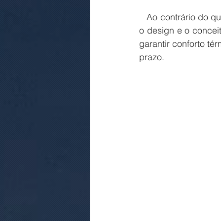
   Ao contrário do que se pensa um projeto arquitetônico não está apenas preocupado com 
o design e o concei
garantir conforto tér
prazo.