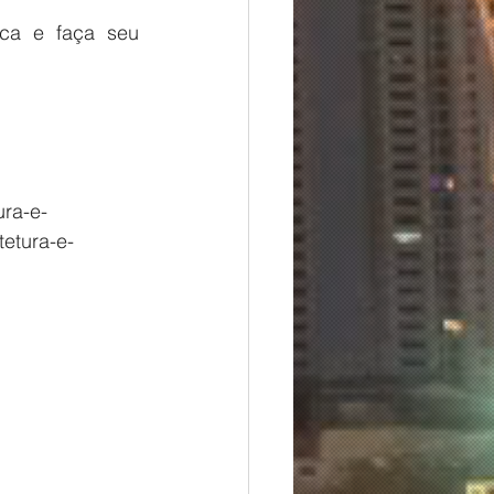
ica e faça seu 
ura-e-
etura-e-