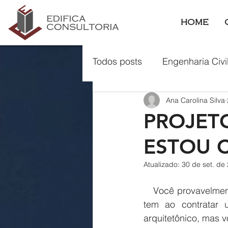
HOME
Todos posts
Engenharia Civi
Ana Carolina Silva
Carta de Serviço
Susten
PROJET
ESTOU 
Projeto Estrutural
Atualizado:
30 de set. de
   Você provavelmente já leu por aí sobre as vantagens financeiras e a segurança que se 
tem ao contratar u
arquitetônico, mas 