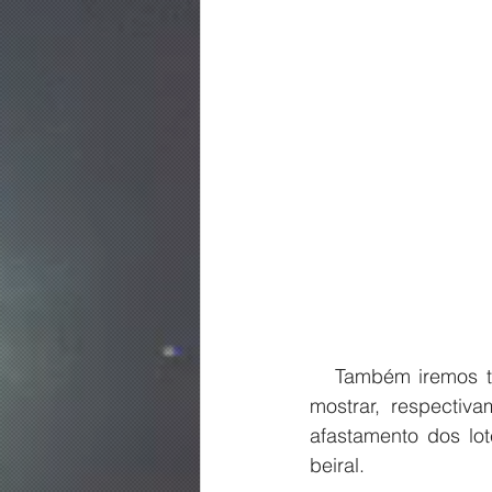
   Também iremos te entregar a planta de localização e a planta de cobertura, que vão 
mostrar, respectiv
afastamento dos lot
beiral.