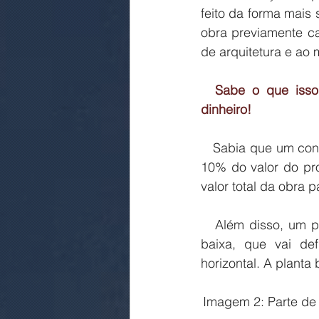
feito da forma mais
obra previamente c
de arquitetura e a
  Sabe o que isso significa? Que você está contratando mais segurança por menos 
dinheiro!
   Sabia que um conserto estrutural por conta de uma obra mal executada pode custar até 
10% do valor do pr
valor total da obra 
   Além disso, um projeto arquitetônico inclui vários tipos de serviços, entre eles a planta 
baixa, que vai de
horizontal. A planta 
Imagem 2: Parte de 