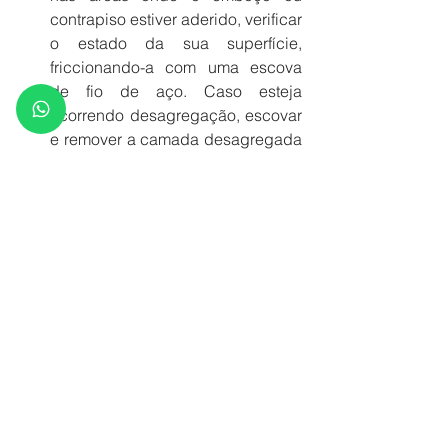
contrapiso estiver aderido, verificar 
o estado da sua superfície, 
friccionando-a com uma escova 
de fio de aço. Caso esteja 
ocorrendo desagregação, escovar 
e remover a camada desagregada 
até encontrar material firme e 
coeso;  
a regularização do emboço ou 
contrapiso nos locais onde sua 
superfície foi parcialmente 
removida deve ser feita com 
argamassa colante (a mesma 
usada para assentamento da 
cerâmica). A espessura dessa 
camada de regularização não 
deve exceder a 10 mm;  
se houver necessidade de 