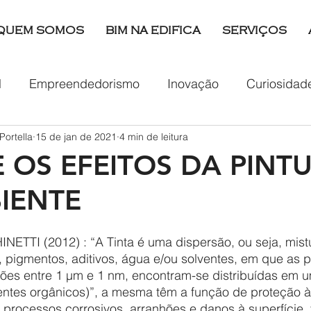
QUEM SOMOS
BIM NA EDIFICA
SERVIÇOS
l
Empreendedorismo
Inovação
Curiosidad
Portella
15 de jan de 2021
4 min de leitura
tabilidade
Projeto Hidrossanitário
Viagem
E OS EFEITOS DA PINT
IENTE
, pigmentos, aditivos, água e/ou solventes, em que as p
ões entre 1 µm e 1 nm, encontram-se distribuídas em
ventes orgânicos)”, a mesma têm a função de proteção às
s, processos corrosivos, arranhões e danos à superfície, 