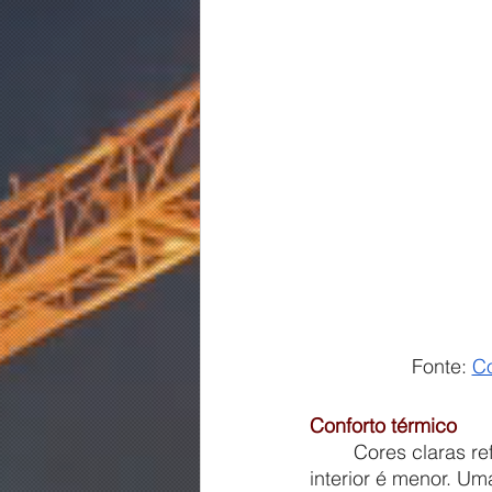
Fonte: 
C
Conforto térmico
	Cores claras refletem melhor a luz solar, por isso o calor retido e transmitido para o 
interior é menor. U