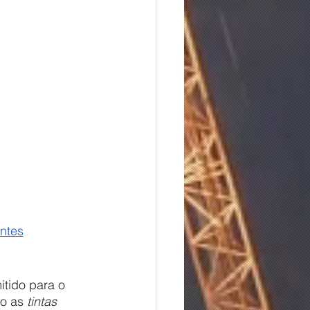
ntes
o as 
tintas 