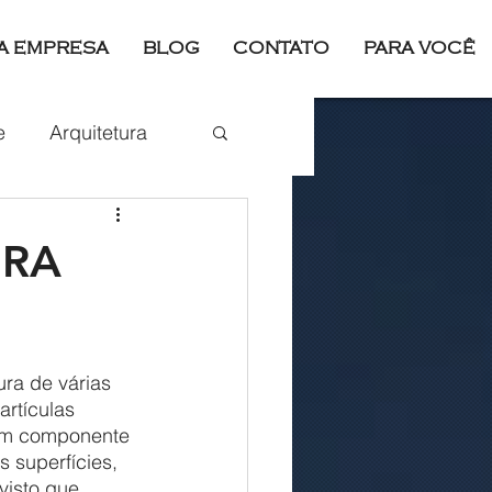
A EMPRESA
BLOG
CONTATO
PARA VOCÊ
Login
e
Arquitetura
Esporte
URA
artículas 
 um componente 
 superfícies, 
visto que 