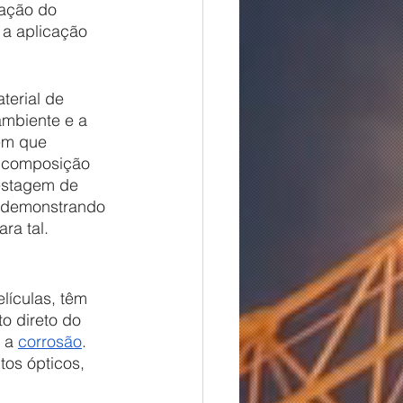
uação do 
 a aplicação 
mbiente e a 
em que 
 composição 
testagem de 
, demonstrando 
ra tal.
o direto do 
 a 
corrosão
.