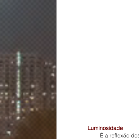
Luminosidade
	É a reflexão dos raios solares nas superfícies que permite que o interior de um 