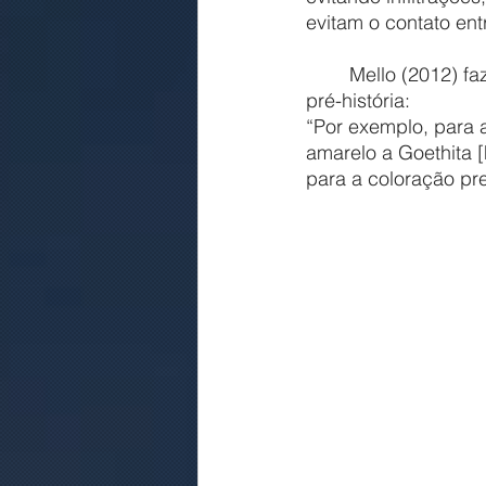
evitam o contato en
	Mello (2012) faz um retrato histórico relembrando como eram as primeiras tintas na 
pré-história:
“Por exemplo, para 
amarelo a Goethita 
para a coloração pre