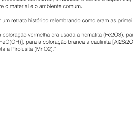
tre o material e o ambiente comum.
a coloração vermelha era usada a hematita (Fe2O3), pa
[FeO(OH)], para a coloração branca a caulinita [Al2Si2
ta a Pirolusita (MnO2).”