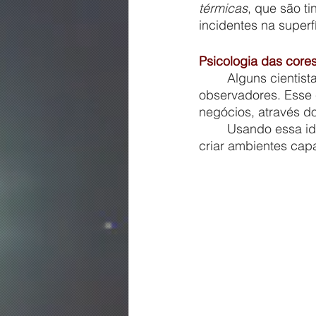
térmicas
, que são ti
incidentes na superf
Psicologia das core
	Alguns cientistas acreditam que as cores transmitem diferentes sensações aos 
observadores. Esse c
negócios, através 
	Usando essa ideia  para combinar a pintura com os elementos do cômodo, é possível 
criar ambientes cap