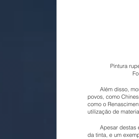
Pintura rup
Fo
	Além disso, mostra como evoluiu ao longo da história com a contribuição de diversos 
povos, como Chinese
como o Renascimento
utilização de mater
	Apesar destas evoluções, certos problemas ainda se mantém, como a deterioração 
da tinta, e um exem