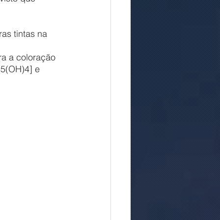
ra a coloração 
O5(OH)4] e 