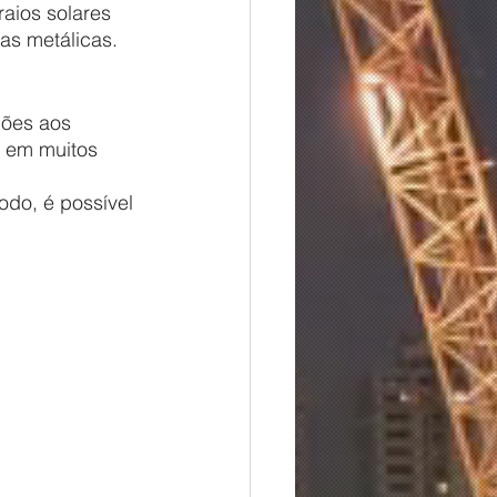
raios solares 
has metálicas.
o em muitos 