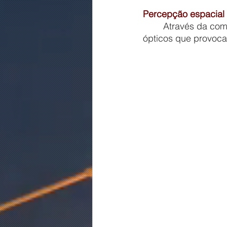
Percepção espacial
	Através da combinação, contraste e tonalidade das cores, é possível causar efeitos 
ópticos que provoca