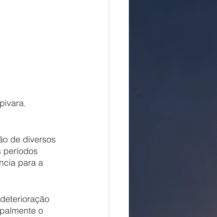
pivara.
 períodos 
cia para a 
ipalmente o 