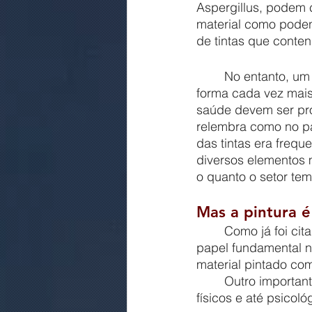
Aspergillus, podem 
material como poden
de tintas que conte
	No entanto, um desafio cada vez mais constante é desenvolver este material de 
forma cada vez mais
saúde devem ser pro
relembra como no p
das tintas era freq
diversos elementos 
o quanto o setor tem
Mas a pintura é
	Como já foi citado anteriormente, as tintas, por serem formadores de películas, têm 
papel fundamental na
material pintado co
	Outro importante fato, é a capacidade que a pintura tem de causar efeitos ópticos, 
físicos e até psicoló