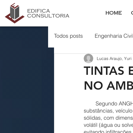
HOME
Todos posts
Engenharia Civi
Lucas Araujo, Yuri 
Carta de Serviço
Susten
TINTAS 
NO AMB
Projeto Estrutural
	Segundo ANGHINETTI (2012) : “A Tinta é uma dispersão, ou seja, mistura de várias 
substâncias, veículo
sólidas, com dimens
volátil (água ou sol
evitando infiltraçõe