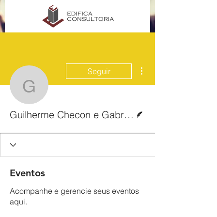
Mais ações
Seguir
Guilherme Checon e Gab
Escritor
Guilherme Checon e Gabriel Meireles
Eventos
Acompanhe e gerencie seus eventos
aqui.