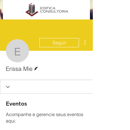
Mais ações
Seguir
Erissa Mie
Escritor
Erissa Mie
Eventos
Acompanhe e gerencie seus eventos
aqui.