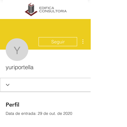
Mais ações
Seguir
yuriportella
yuriportella
Perfil
Data de entrada: 29 de out. de 2020