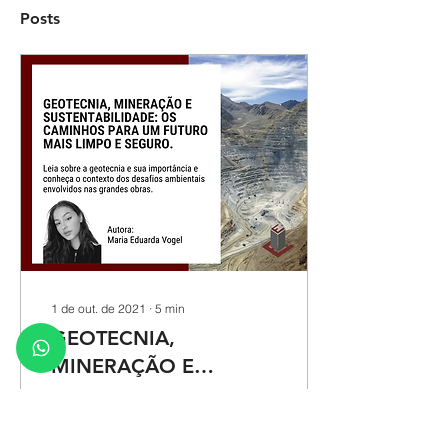
Posts
1 de out. de 2021
∙
5
min
GEOTECNIA,
MINERAÇÃO E
SUSTENTABILIDADE:
Você sabe o que é o solo
OS CAMINHOS PARA
e a importância dele para
a construção civil?