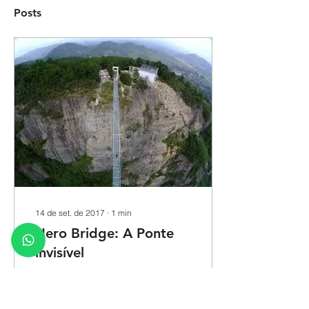
Posts
14 de set. de 2017
∙
1
min
Hero Bridge: A Ponte
invisível
Localizada em Pingjang,
na China, a Hero Bridge –
Ponte do Herói, em