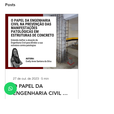
Posts
27 de out. de 2023
∙
5
min
O PAPEL DA
ENGENHARIA CIVIL NA
PREVENÇÃO DAS
Saiba mais sobre como
MANIFESTAÇÕES
engenheiras e
engenheiros civis podem